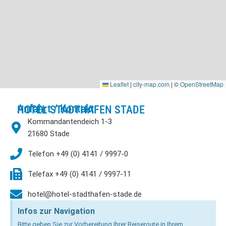
Leaflet
|
city-map.com
| ©
OpenStreetMap
Anfahrt / Kontakt
HOTEL STADTHAFEN STADE
Kommandantendeich 1-3
21680 Stade
Telefon +49 (0) 4141 / 9997-0
Telefax +49 (0) 4141 / 9997-11
hotel@hotel-stadthafen-stade.de
Infos zur Navigation
Bitte geben Sie zur Vorbereitung Ihrer Reiseroute in Ihrem