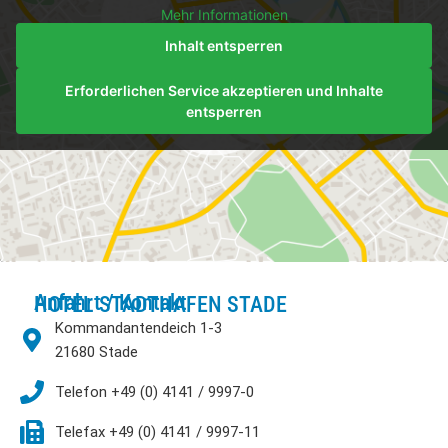
Mehr Informationen
Inhalt entsperren
Erforderlichen Service akzeptieren und Inhalte
entsperren
Anfahrt / Kontakt
HOTEL STADTHAFEN STADE
Kommandantendeich 1-3
21680 Stade
Telefon +49 (0) 4141 / 9997-0
Telefax +49 (0) 4141 / 9997-11