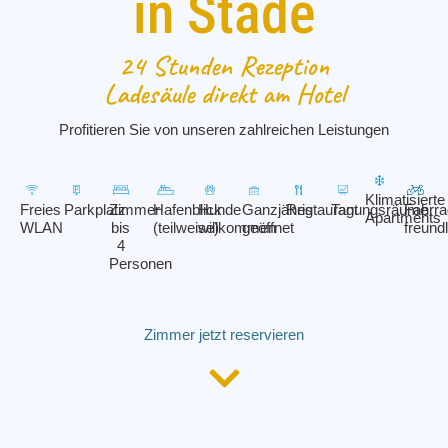
in Stade
24 Stunden Rezeption
Ladesäule direkt am Hotel
Profitieren Sie von unseren zahlreichen Leistungen
Klimatisierte
Freies
Parkplatz
Zimmer
Hafenblick
Hunde
Ganzjährig
Restaurant
Tagungsräume
Fahrra
Apartments
WLAN
bis
(teilweise)
willkommen
geöffnet
freundl
4
Personen
Zimmer jetzt reservieren